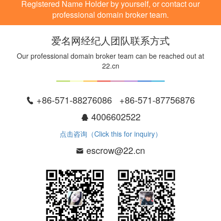
Registered Name Holder by yourself, or contact our
professional domain broker team.
爱名网经纪人团队联系方式
Our professional domain broker team can be reached out at
22.cn
+86-571-88276086 +86-571-87756876
4006602522
点击咨询（Click this for inquiry）
escrow@22.cn